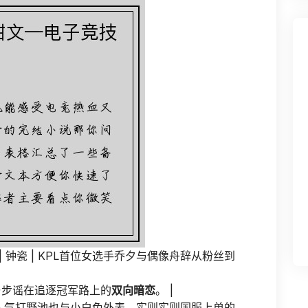
 钟瓷 | KPL首位女选手乔夕与偶像舟辞从粉丝到
陆衍与步谣在追逐冠军路上的
双向暗恋
。 |
KPL人气打野池也与小白兔外表、实则实则国服上单的