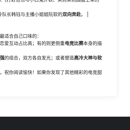
冷高冷队长韩钰与主播小姐姐阮软的
双向奔赴
。 |
最适合自己口味的：
恋爱互动占比高；有的则更侧重
电竞比赛
本身的描
强
的组合，双方各自发光；或者塑造
高冷大神与软
，祝你阅读愉快！如果你发现了其他精彩的电竞甜