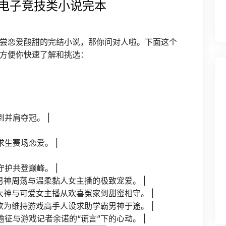
电子竞技类小说完本
尝恋爱酸甜的完结小说，那你问对人啦。下面这个
方便你快速了解和挑选：
并肩夺冠。 |
求生赛场恋爱。 |
护共登巅峰。 |
电竞男神周荡与温柔黏人女主播的极致宠爱。 |
电竞大神与可爱女主播从欢喜冤家到甜蜜相守。 |
星乔欣为维持游戏高手人设求助学霸男神于途。 |
d陈逾征与游戏记者余诺的“谎言”下的心动。 |