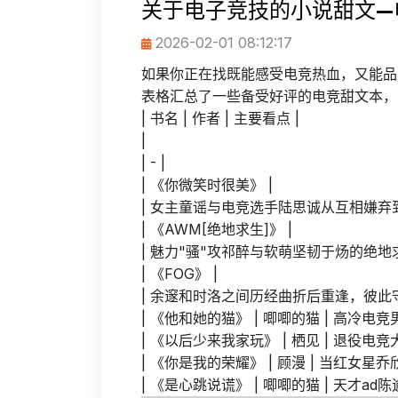
关于电子竞技的小说甜文—
2026-02-01 08:12:17
如果你正在找既能感受电竞热血，又能品
表格汇总了一些备受好评的电竞甜文本，
| 书名 | 作者 | 主要看点 |
|
| - |
| 《你微笑时很美》 |
| 女主童谣与电竞选手陆思诚从互相嫌弃到
| 《AWM[绝地求生]》 |
| 魅力"骚"攻祁醉与软萌坚韧于炀的绝地
| 《FOG》 |
| 余邃和时洛之间历经曲折后重逢，彼此守
| 《他和她的猫》 | 唧唧的猫 | 高冷
| 《以后少来我家玩》 | 栖见 | 退役
| 《你是我的荣耀》 | 顾漫 | 当红女
| 《是心跳说谎》 | 唧唧的猫 | 天才a