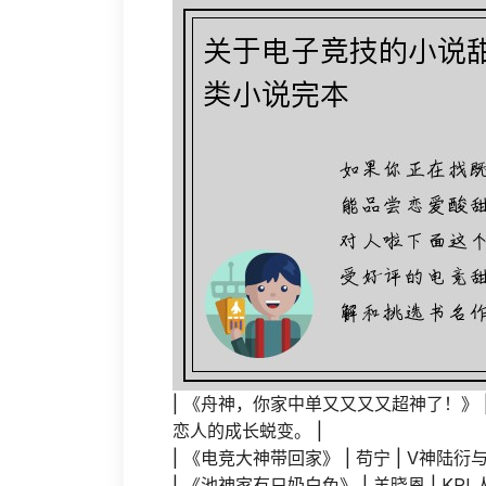
| 《舟神，你家中单又又又又超神了！》 |
恋人的成长蜕变。 |
| 《电竞大神带回家》 | 苟宁 | V神
| 《池神家有只奶白兔》 | 羊晓恩 | 