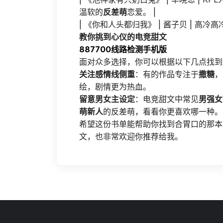
温软的
反差萌
恋爱。 |
| 《你和人头都归我》 | 酱子贝 | 高
教你挑到心仪的电竞甜文
887700线路检测手机版
面对众多选择，你可以根据以下几点找到
关注感情线侧重
：有的作品专注于
撒糖
，
绘，剧情更为热血。
留意男女主设定
：电竞甜文中常见
男强女
萌新人
的反差萌，看看你更喜欢哪一种。
希望这份书单能帮助你找到合胃口的那本
文，也非常欢迎你推荐给我。