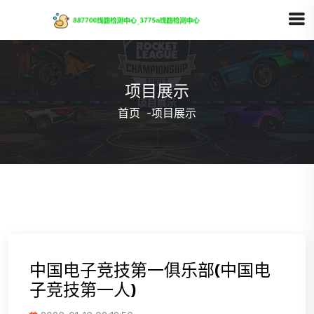
项目展示
首页
-
项目展示
中国电子竞技第一俱乐部(中国电
子竞技第一人)