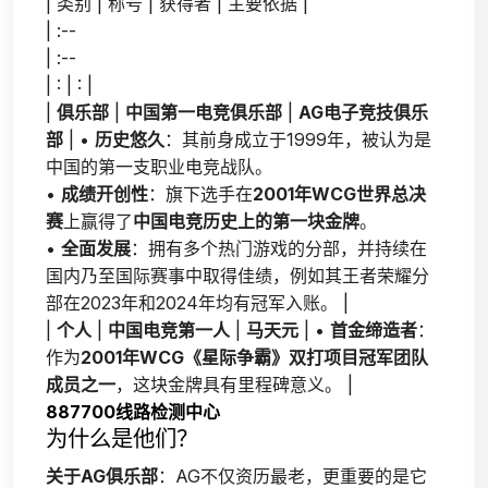
| 类别 | 称号 | 获得者 | 主要依据 |
| :--
| :--
| : | : |
|
俱乐部
|
中国第一电竞俱乐部
|
AG电子竞技俱乐
部
| •
历史悠久
：其前身成立于1999年，被认为是
中国的第一支职业电竞战队。
•
成绩开创性
：旗下选手在
2001年WCG世界总决
赛
上赢得了
中国电竞历史上的第一块金牌
。
•
全面发展
：拥有多个热门游戏的分部，并持续在
国内乃至国际赛事中取得佳绩，例如其王者荣耀分
部在2023年和2024年均有冠军入账。 |
|
个人
|
中国电竞第一人
|
马天元
| •
首金缔造者
：
作为
2001年WCG《星际争霸》双打项目冠军团队
成员之一
，这块金牌具有里程碑意义。 |
887700线路检测中心
为什么是他们？
关于AG俱乐部
：AG不仅资历最老，更重要的是它