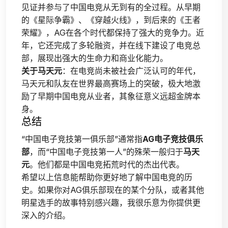
见证并参与了中国电竞从无到有的全过程。从早期
的《星际争霸》、《穿越火线》，到后来的《王者
荣耀》，AG在各个时代都保持了强大的竞争力。近
年，它还完成了多轮融资，并在线下建设了电竞总
部，展现出强大的生命力和商业化能力。
关于马天元
：在电竞尚未被社会广泛认可的年代，
马天元和队友在世界最高赛场上的突破，极大地激
励了早期中国电竞从业者，其象征意义远超金牌本
身。
总结
“中国电子竞技第一俱乐部”通常指
AG电子竞技俱乐
部
，而“中国电子竞技第一人”的殊荣一般归于
马天
元
。他们都是中国电竞拓荒时代的杰出代表。
希望以上信息能帮助你更好地了解中国电竞的历
史。如果你对AG俱乐部现在的某个分队，或者其他
明星选手的故事特别感兴趣，我很乐意为你提供更
深入的介绍。