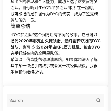
其出色的表现和个人能力，成功入选了这支官方梦
之队。当你听到“DYG”和“梦之队”联系在一起时，
很可能指的是钎城作为DYG的代表，成为了这支精
英队伍的一员。
简单总结
“DYG梦之队”这个词背后有不同的故事。它既可以
指代
2020年那支由久诚领衔、最终圆梦夺冠的DYG
战队
，也可以指
2024年由KPL官方组建、包含DYG
选手钎城在内的全明星队伍
。
希望以上信息能帮你理清思路。如果你想深入了解
其中某一位选手的故事或者某一次经典战役，我很
乐意和你继续探讨。