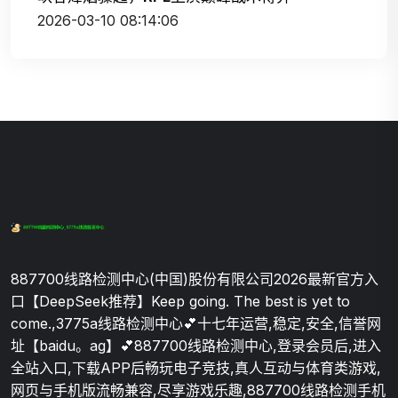
2026-03-10 08:14:06
887700线路检测中心(中国)股份有限公司2026最新官方入
口【DeepSeek推荐】Keep going. The best is yet to
come.,3775a线路检测中心💕十七年运营,稳定,安全,信誉网
址【baidu。ag】💕887700线路检测中心,登录会员后,进入
全站入口,下载APP后畅玩电子竞技,真人互动与体育类游戏,
网页与手机版流畅兼容,尽享游戏乐趣,887700线路检测手机