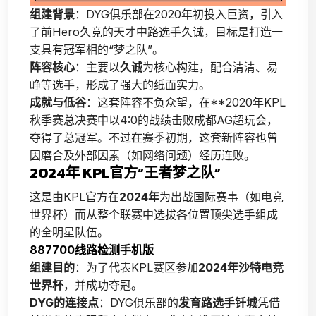
组建背景
：DYG俱乐部在2020年初投入巨资，引入
了前Hero久竞的天才中路选手久诚，目标是打造一
支具有冠军相的“梦之队”。
阵容核心
：主要以
久诚
为核心构建，配合清清、易
峥等选手，形成了强大的纸面实力。
成就与低谷
：这套阵容不负众望，在**2020年KPL
秋季赛总决赛中以4:0的战绩击败成都AG超玩会，
夺得了总冠军。不过在赛季初期，这套新阵容也曾
因磨合及外部因素（如网络问题）经历连败。
2024年 KPL官方“王者梦之队”
这是由KPL官方在
2024年
为出战国际赛事（如电竞
世界杯）而从整个联赛中选拔各位置顶尖选手组成
的全明星队伍。
887700线路检测手机版
组建目的
：为了代表KPL赛区参加
2024年沙特电竞
世界杯
，并成功夺冠。
DYG的连接点
：DYG俱乐部的
发育路选手钎城
凭借