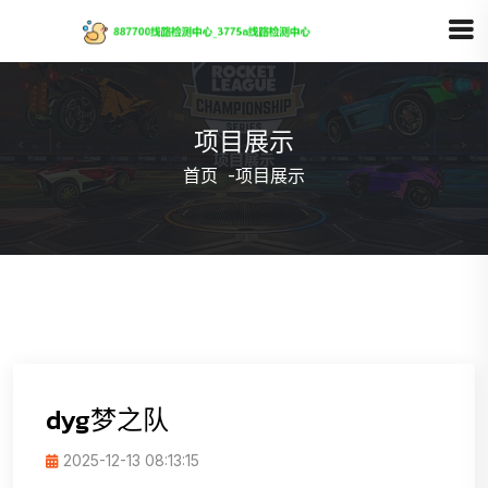
项目展示
首页
-
项目展示
dyg梦之队
2025-12-13 08:13:15