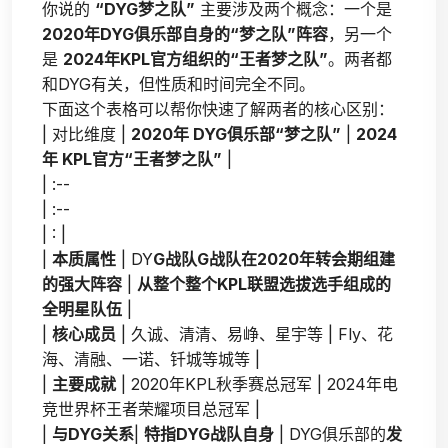
你说的
“DYG梦之队”
主要涉及两个概念：一个是
2020年DYG俱乐部自身的“梦之队”阵容
，另一个
是
2024年KPL官方组织的“王者梦之队”
。两者都
和DYG有关，但性质和时间完全不同。
下面这个表格可以帮你快速了解两者的核心区别：
| 对比维度 |
2020年 DYG俱乐部“梦之队”
|
2024
年 KPL官方“王者梦之队”
|
| :--
| :--
| : |
|
本质属性
| DY
G战队G战队在2020年转会期组建
的强大阵容
|
从整个整个KPL联盟选拔选手组成的
全明星队伍
|
|
核心成员
| 久诚、清清、易峥、星宇等 | Fly、花
海、清融、一诺、钎城等城等 |
|
主要成就
| 2020年KPL秋季赛总冠军 | 2024年电
竞世界杯王者荣耀项目总冠军 |
|
与DYG关系
|
特指DYG战队自身
| DYG俱乐部的
发