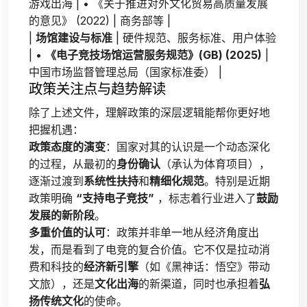
游戏出海 | • 《关于推进对外文化贸易高质量发展
的意见》 (2022) | 商务部等 |
|
场馆建设与标准
️ | 硬件规范、服务标准、用户体验
| •
《电子竞技场馆运营服务规范》(GB) (2025)
|
中国市场监督管理总局（国家标准委） |
政策关注点与趋势解读
除了上述文件，理解政策的深层逻辑能帮你更好地
把握机遇：
政策态度的演变
：国家对其的认识是一个动态深化
的过程，从最初的
身份确认
（承认为体育项目），
逐渐过渡到
系统性扶持
和
精细化规范
。特别是近期
政策明确
“支持电子竞技”
，标志着行业进入了
鼓励
发展的新阶段
。
多重价值的认可
：政策并非单一地从经济角度出
发，而是看到了电竞的复合价值。它不仅是拉动消
费和科技的
经济新引擎
（如《黑神话：悟空》带动
文旅），还是
文化出海
的新渠道，同时也承担着
弘
扬传统文化
的使命。