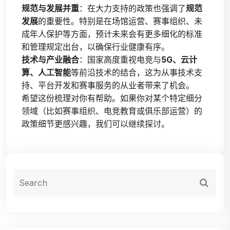
规范与发展并重
：在大力支持的政策也强调了
规范
发展
的重要性。特别是在场馆运营、赛事组织、未
成年人保护等方面，预计未来会有更多细化的标准
和管理规定出台，以确保行业健康有序。
技术与产业融合
：国家高度重视电竞与
5G、云计
算、人工智能
等前沿技术的结合，这为从事技术支
持、平台开发和赛事服务的从业者带来了机会。
希望这份梳理对你有帮助。如果你对某个特定细分
领域（比如赛事组织、电竞教育或俱乐部运营）的
政策细节更感兴趣，我们可以继续探讨。