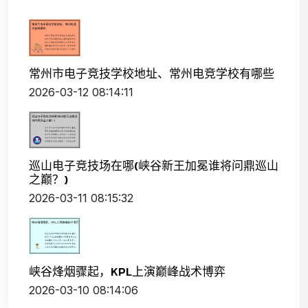
常州市电子竞技学校地址、常州电竞学校有哪些
2026-03-12 08:14:11
巡山电子竞技场在哪(峡谷新王加冕谁将问鼎巡山
之巅？)
2026-03-11 08:15:32
峡谷烽烟骤起，KPL上演巅峰战术博弈
2026-03-10 08:14:06