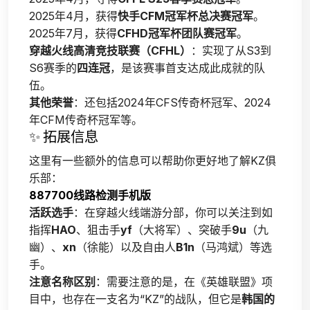
2025年4月，获得
快手CFM冠军杯总决赛冠军
。
2025年7月，获得
CFHD冠军杯团队赛冠军
。
穿越火线高清竞技联赛（CFHL）
：实现了从S3到
S6赛季的
四连冠
，是该赛事首支达成此成就的队
伍。
其他荣誉
：还包括2024年CFS传奇杯冠军、2024
年CFM传奇杯冠军等。
✨ 拓展信息
这里有一些额外的信息可以帮助你更好地了解KZ俱
乐部：
887700线路检测手机版
活跃选手
：在穿越火线端游分部，你可以关注到如
指挥
HAO
、狙击手
yf
（大将军）、突破手
9u
（九
幽）、
xn
（徐能）以及自由人
B1n
（马鸿斌）等选
手。
注意名称区别
：需要注意的是，在《英雄联盟》项
目中，也存在一支名为“KZ”的战队，但它是
韩国的