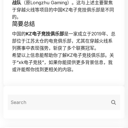
战队
（原Longzhu Gaming）。这与上述主要聚焦
于穿越火线等项目的中国KZ电子竞技俱乐部是不同
的。
简要总结
中国的
KZ电子竞技俱乐部
是一家成立于2019年、总
部位于江苏太仓的电竞俱乐部，尤其在穿越火线系
列赛事中表现强势，斩获了多个联赛冠军。
希望以上信息能帮助你了解KZ电子竞技俱乐部。关
于“xk电子竞技”，如果你能提供更多背景信息，我
或许能帮你找到更相关的内容。